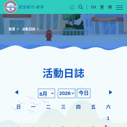
EN
繁
簡
首頁
活動日誌
活動日誌
今日
日
一
二
三
四
五
六
1