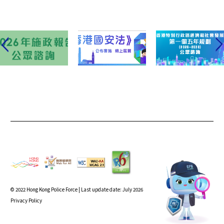
走訪全港各區
2026-03-31 - 2026-04-30
1200~1900
活動詳情
香港花卉展覽 2026 – 「國安號 - 維多利亞
2026
公園站」
20/3 - 29/3
維多利亞公園中央草坪香港警務處攤位
2026-03-20 - 2026-03-29
0900~2100
活動詳情
「好市民獎頒獎典禮2025」
2026
香港會議展覽中心(警隊 Facebook、抖音、無綫電
14/3
視翡翠台及港台電視 31 台將同步直播頒獎典禮)
2026-03-14
1430
活動詳情
© 2022 Hong Kong Police Force | Last update date: July 2026
Privacy Policy
「陶鑄國情‧馬躍新程」新春國安藝聚
2026
尖沙咀 K11 購物藝術館露天廣場