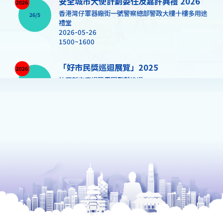
安全城市大使計劃委任及嘉許典禮 2026
2026
香港灣仔軍器廠街一號警察總部警政大樓十樓多用途
26/5
禮堂
2026-05-26
1500~1600
「好市民獎巡迴展覽」2025
2026
沙田新市廣場羅馬圓型獻技場
5/5 - 11/5
2026-05-05 - 2026-05-11
1200~2000
活動詳情
「國安號」宣傳車即將到訪各區！
2026
走訪全港各區
1/4 - 11/5
2026-04-01 - 2026-05-11
0900~1230 & 1330~1700
活動詳情
反大麻及反依托咪酯月2026 ─「禁毒領袖
2026
移動學院」正式啟動！
31/3 - 30/4