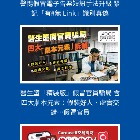
警惕假冒電子告票短訊手法升級 緊
記「有#無 Link」識別真偽
醫生墮「精裝版」假冒官員騙局 含
四大劇本元素：假裝好人、虛實交
錯…假冒官員