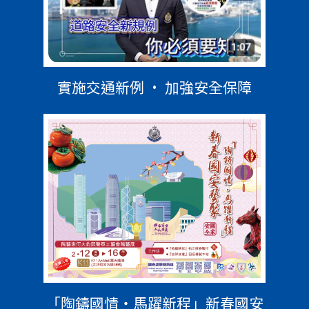
實施交通新例 • 加強安全保障
「陶鑄國情‧馬躍新程」新春國安