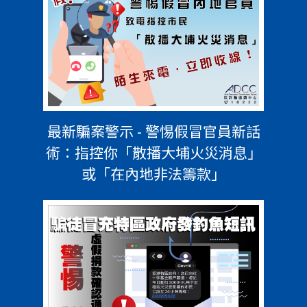
最新騙案警示 - 警惕假冒官員新話
術：指控你「散播大埔火災消息」
或「在內地非法籌款」