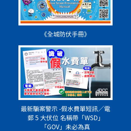
《全城防伏手冊》
最新騙案警示 -假水費單短訊／電
郵 5 大伏位 名稱帶「WSD」
「GOV」未必為真