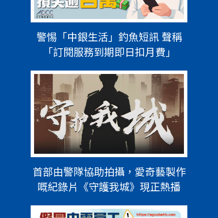
警惕「中銀生活」釣魚短訊 聲稱
「訂閱服務到期即日扣月費」
首部由警隊協助拍攝，愛奇藝製作
嘅紀錄片《守護我城》現正熱播