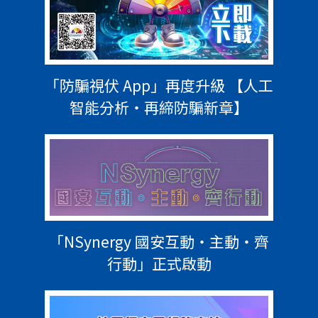
「防騙視伏 App」再度升級 【人工
智能分析・再締防騙新章】
「NSynergy 國安互動‧主動‧齊
行動」正式啟動