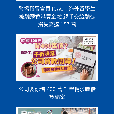
警惕假冒官員 ICAC！海外留學生
被騙飛香港買金粒 親手交給騙徒
損失高達 157 萬
公司要你借 400 萬？ 警惕求職借
貸騙案