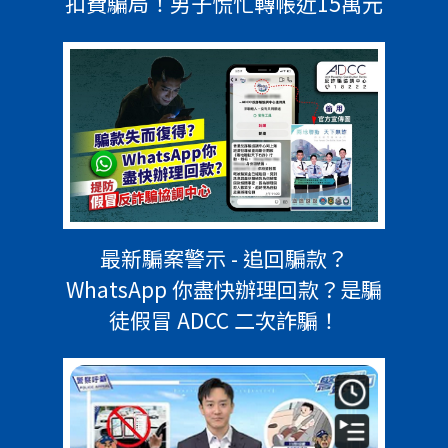
扣費騙局！男子慌忙轉帳近15萬元
最新騙案警示 - 追回騙款？
WhatsApp 你盡快辦理回款？是騙
徒假冒 ADCC 二次詐騙！