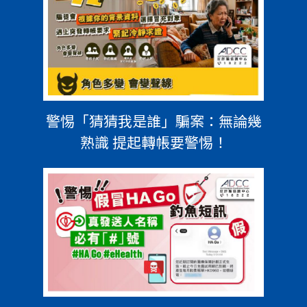
警惕「猜猜我是誰」騙案：無論幾
熟識 提起轉帳要警惕！