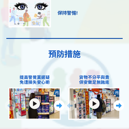
保持警惕!
預防措施
提高警覺莫遲疑
貨物不分平與貴
免遭損失安心啲
保安做足無蝕底