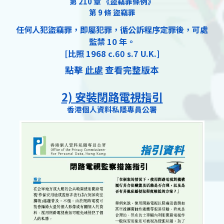
第 210 章 《盜竊罪條例》
第 9 條 盜竊罪
任何人犯盜竊罪，即屬犯罪，循公訴程序定罪後，可處
監禁 10 年。
[比照 1968 c.60 s.7 U.K.]
點擊
此處
查看完整版本
2) 安裝閉路電視指引
香港個人資料私隱專員公署