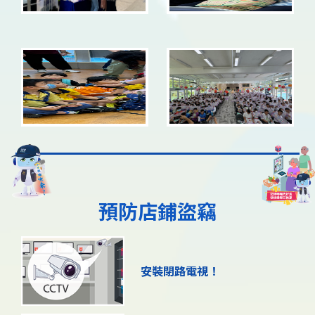
預防店鋪盜竊
安裝閉路電視！