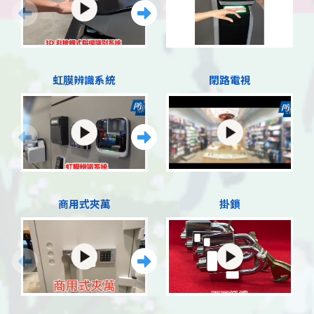
虹膜辨識系統
閉路電視
商用式夾萬
掛鎖